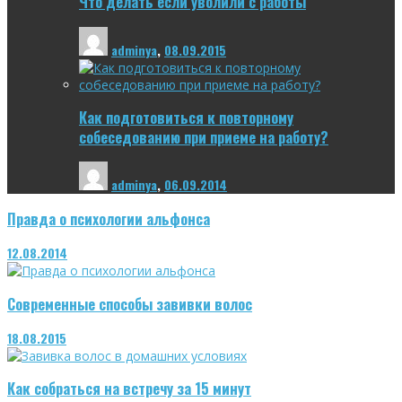
Что делать если уволили с работы
adminya
,
08.09.2015
Как подготовиться к повторному
собеседованию при приеме на работу?
adminya
,
06.09.2014
Правда о психологии альфонса
12.08.2014
Современные способы завивки волос
18.08.2015
Как собраться на встречу за 15 минут