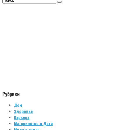
Рубрики
Дом
Здоровье
Карьера
Материнство и Дети
Мода и стиль