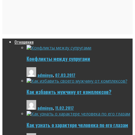
Отношения
Конфликты между супругами
adminya
,
07.03.2017
Как избавить мужчину от комплексов?
adminya
,
11.02.2017
Как узнать о характере человека по его глазам