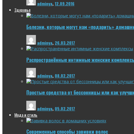
adminya
,
12.09.2016
Здоровье
Болезни, которые могут нам «подарить» домашн
adminya
,
26.03.2017
Распространённые интимные женские комплекс
adminya
,
08.02.2017
Простые средства от бессонницы или как улучш
adminya
,
05.02.2017
Мода и стиль
Современные способы завивки волос