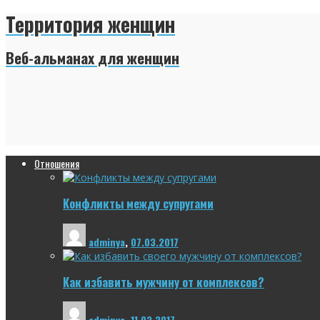
Территория женщин
Веб-альманах для женщин
Отношения
Конфликты между супругами
adminya
,
07.03.2017
Как избавить мужчину от комплексов?
adminya
,
11.02.2017