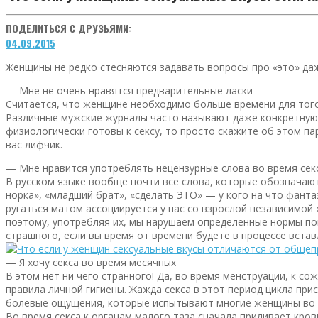
ПОДЕЛИТЬСЯ С ДРУЗЬЯМИ:
04.09.2015
Женщины не редко стесняются задавать вопросы про «это» даж
— Мне не очень нравятся предварительные ласки
Считается, что женщине необходимо больше времени для того,
Различные мужские журналы часто называют даже конкретную ци
физиологически готовы к сексу, то просто скажите об этом пар
вас лифчик.
— Мне нравится употреблять нецензурные слова во время сек
В русском языке вообще почти все слова, которые обозначают
норка», «младший брат», «сделать ЭТО» — у кого на что фант
ругаться матом ассоциируется у нас со взрослой независимой
поэтому, употребляя их, мы нарушаем определенные нормы пов
страшного, если вы время от времени будете в процессе встав
— Я хочу секса во время месячных
В этом нет ни чего странного! Да, во время менструации, к 
правила личной гигиены. Жажда секса в этот период цикла пр
болевые ощущения, которые испытывают многие женщины во 
Во время секса к органам малого таза сначала приливает кро