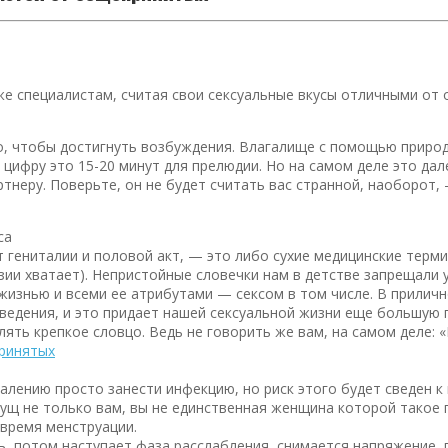
е специалистам, считая свои сексуальные вкусы отличными от 
 чтобы достигнуть возбуждения. Влагалище с помощью природно
фру это 15-20 минут для прелюдии. Но на самом деле это далек
тнеру. Поверьте, он не будет считать вас странной, наоборот, 
са
 гениталии и половой акт, — это либо сухие медицинские терми
азии хватает). Непристойные словечки нам в детстве запрещали
 жизнью и всеми ее атрибутами — сексом в том числе. В прили
едения, и это придает нашей сексуальной жизни еще большую пи
лять крепкое словцо. Ведь не говорить же вам, на самом деле:
сожалению просто занести инфекцию, но риск этого будет сведен
исущ не только вам, вы не единственная женщина которой такое
время менструации.
вь, потом наступает фаза расслабления, снимается напряжение