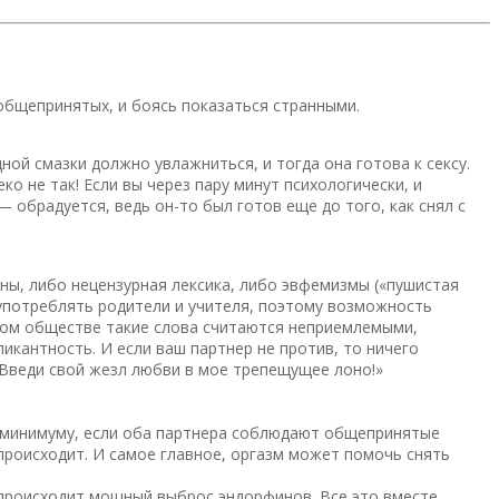
общепринятых, и боясь показаться странными.
й смазки должно увлажниться, и тогда она готова к сексу.
о не так! Если вы через пару минут психологически, и
— обрадуется, ведь он-то был готов еще до того, как снял с
ны, либо нецензурная лексика, либо эвфемизмы («пушистая
 употреблять родители и учителя, поэтому возможность
чном обществе такие слова считаются неприемлемыми,
кантность. И если ваш партнер не против, то ничего
 «Введи свой жезл любви в мое трепещущее лоно!»
 к минимуму, если оба партнера соблюдают общепринятые
 происходит. И самое главное, оргазм может помочь снять
, происходит мощный выброс эндорфинов. Все это вместе