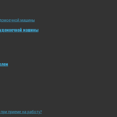
судомоечной машины
елем