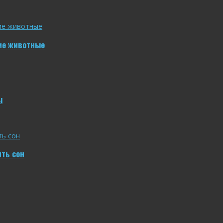
ие животные
ы
ить сон