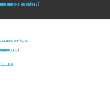
при приеме на работу?
щепринятых