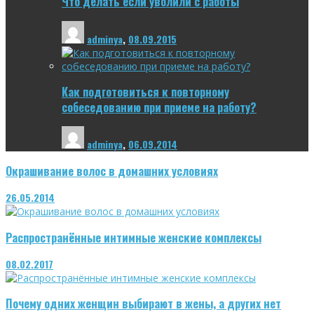
Что делать если уволили с работы
adminya
,
08.09.2015
Как подготовиться к повторному
собеседованию при приеме на работу?
adminya
,
06.09.2014
Окрашивание волос в домашних условиях
26.05.2014
Распространённые интимные женские комплексы
08.02.2017
Почему одних женщин выбирают в жены, а других нет