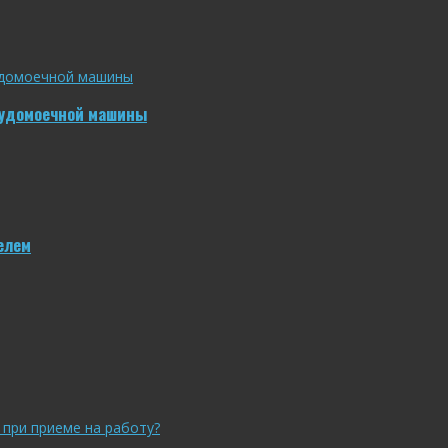
судомоечной машины
елем