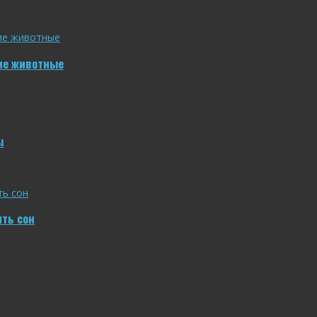
ие животные
ы
ить сон