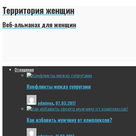
Территория женщин
Веб-альманах для женщин
Отношения
Конфликты между супругами
adminya
,
07.03.2017
Как избавить мужчину от комплексов?
adminya
,
11.02.2017