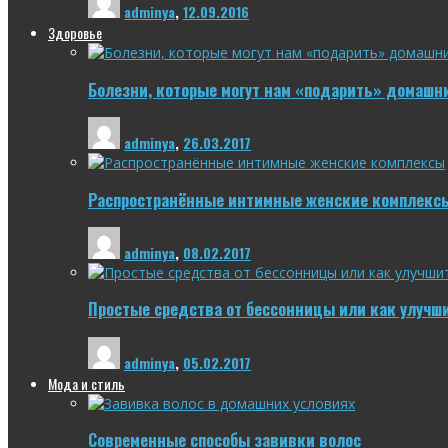
adminya
,
12.09.2016
Здоровье
Болезни, которые могут нам «подарить» домашн
adminya
,
26.03.2017
Распространённые интимные женские комплекс
adminya
,
08.02.2017
Простые средства от бессонницы или как улучш
adminya
,
05.02.2017
Мода и стиль
Современные способы завивки волос