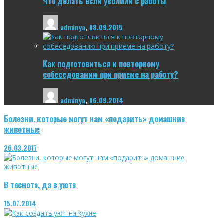
Что делать если уволили с работы
adminya
,
08.09.2015
Как подготовиться к повторному
собеседованию при приеме на работу?
adminya
,
06.09.2014
Болезни, которые могут нам «подарить» домашние
животные
26.03.2017
В тесноте, да в уюте
15.07.2014