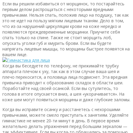
Если вы решили избавиться от морщинок, то постарайтесь
первым делом распрощаться с некоторыми вредными
привычками. Нельзя спать, положив лицо на подушку, так как
это не идет на пользу мягким лицевым тканям. Дело в том,
что из-за нарушений циркуляции крови на коже нередко и
появляются преждевременные морщинки. Приучите себя
спать только на спине. Также не стоит морщить лоб,
опускать уголки губ и хмурить брови. Если вы будете
напрягать лицевые мышцы, то морщины быстрее появятся на
вашем лице.
Когда вы беседуете по телефону, не прижимайте трубку
аппарата плечом к уху, так как в этом случае ваша шея и
плечо перекосится, а половица лица подвиснет. Эта вредная
привычка приводит к образованию складок в области шеи.
Поработайте над своей осанкой. Если вы сутулитесь, то
голова в итоге опускается вниз, а шея «укорачивается». На
коже шеи могут появиться морщины и даже глубокие заломы.
Когда вы исправите осанку и расстанетесь с нехорошими
привычками, можете смело приступать к занятиям. Уделяйте
гимнастике не менее 20-ти минут в день. В первое время
желательно делать упражнения перед большим зеркалом —
так эффективнее. Если вы когда-то обращались за помощью