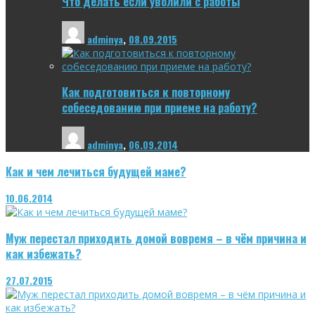
Что делать если уволили с работы
adminya
,
08.09.2015
Как подготовиться к повторному
собеседованию при приеме на работу?
adminya
,
06.09.2014
Как и чем лечиться будущей маме?
10.06.2014
Муж перестал приходить домой вовремя – в чём причина и
как избежать?
27.07.2015