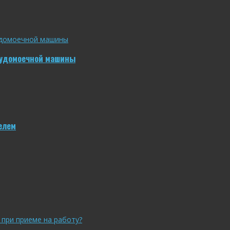
судомоечной машины
елем