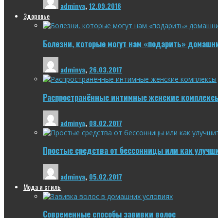
adminya
,
12.09.2016
Здоровье
Болезни, которые могут нам «подарить» домашн
adminya
,
26.03.2017
Распространённые интимные женские комплекс
adminya
,
08.02.2017
Простые средства от бессонницы или как улучш
adminya
,
05.02.2017
Мода и стиль
Современные способы завивки волос