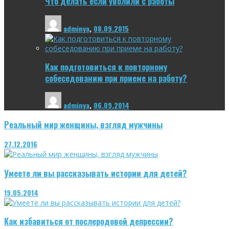
Что делать если уволили с работы
adminya
,
08.09.2015
Как подготовиться к повторному
собеседованию при приеме на работу?
adminya
,
06.09.2014
Реальный мир женщины, взгляд мужчины
27.12.2016
Умеете ли вы рассказывать истории для детей?
19.05.2014
Как избавиться от послеродовой депрессии?