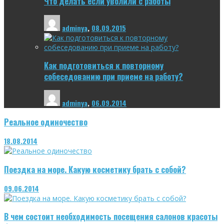
Что делать если уволили с работы
adminya
,
08.09.2015
Как подготовиться к повторному
собеседованию при приеме на работу?
adminya
,
06.09.2014
Реальное одиночество
18.08.2014
Поездка на море. Какую косметику брать с собой?
09.06.2014
В чем состоит необходимость посещения салонов красоты