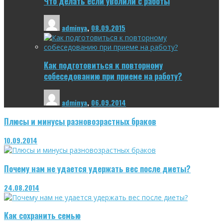
Что делать если уволили с работы
adminya
,
08.09.2015
Как подготовиться к повторному
собеседованию при приеме на работу?
adminya
,
06.09.2014
Плюсы и минусы разновозрастных браков
10.09.2014
Почему нам не удается удержать вес после диеты?
24.08.2014
Как сохранить семью