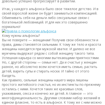
довольно успешно прогрессирует в развитии.
Итак, у каждого альфонса было свое тяжелое детство. И в
своей взрослой жизни он будет заниматься компенсацией.
Обменивать себя на деньги либо сексуальные связи с
богатенькой любовницей. И для них это совершенно
нормально!
Кому нужны альфонсы?
Вы не поверите — женщинам! Получив свои обязанности и
права, дамы становятся сильными. К тому же тело и красота
женщины находятся при мужской хватке. И далеко не все
мужчины выдержат рядом с собой женщину такого типа.
Успешная карьера со многими вытекающими приятностями.
Но, с другой стороны — семьи нет. Да и счастье у женщин
разное, но абсолютно всем хочется иметь семью, растить
детей, варить супы и стирать носки. И тайно от этого
балдеть.
Как правило, сильные женщины нашего мира лишены
простого житейского счастья, но их инстинкты по-прежнему
остались с ними. Хочется таких же красивых слов,
ухаживания, секса и конечно же детей. А главное — это
многофункциональность. Другими словами набор желаний в
едином флаконе, то есть в альфонсе. К тому же с ним можно