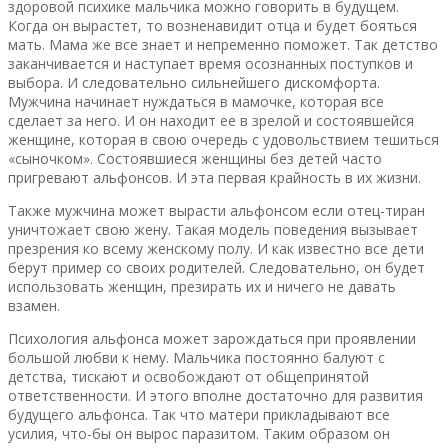
здоровой психике мальчика можно говорить в будущем.
Когда он вырастет, то возненавидит отца и будет бояться
мать. Мама же все знает и непременно поможет. Так детство
заканчивается и наступает время осознанных поступков и
выбора. И следовательно сильнейшего дискомфорта.
Мужчина начинает нуждаться в мамочке, которая все
сделает за него. И он находит ее в зрелой и состоявшейся
женщине, которая в свою очередь с удовольствием тешиться
«сыночком». Состоявшиеся женщины без детей часто
пригревают альфонсов. И эта первая крайность в их жизни.
Также мужчина может вырасти альфонсом если отец-тиран
уничтожает свою жену. Такая модель поведения вызывает
презрения ко всему женскому полу. И как известно все дети
берут пример со своих родителей. Следовательно, он будет
использовать женщин, презирать их и ничего не давать
взамен.
Психология альфонса может зарождаться при проявлении
большой любви к нему. Мальчика постоянно балуют с
детства, тискают и освобождают от общепринятой
ответственности. И этого вполне достаточно для развития
будущего альфонса. Так что матери прикладывают все
усилия, что-бы он вырос паразитом. Таким образом он