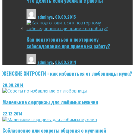
Что делать если уволили с работы
adminya
,
08.09.2015
Как подготовиться к повторному
собеседованию при приеме на работу?
adminya
,
06.09.2014
ЖЕНСКИЕ ХИТРОСТИ : как избавиться от любовницы мужа?
20.08.2014
Маленькие сюрпризы для любимых мужчин
22.12.2014
Соблазнение или секреты общения с мужчиной