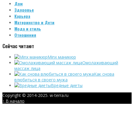
Дом
Здоровье
Карьера
Материнство и Дети
Мода и стиль
Отношения
Сейчас читают
Minx маникюр
Омолаживающий
массаж лица
Как снова
влюбиться в своего мужа
Вредные диеты
Copyright © 2014-2025. w-terra.ru
↑ В начало