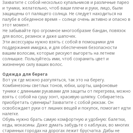
Захватите с собой несколько купальников и различные парео
и туники, желательно, чтоб ваши плечи и руки, лицо, были
защищены от палящего солнца. Не следует находиться на
палубе в обеденное время – солнце очень активно и опасно в
этот момент.
Не забывайте про огромное многообразие бандан, повязок
для волос, резинок и даже шапочек.
Эти аксессуары нужно взять с собой в помощники для
поддержания имиджа, и для обеспечения безопасности
вашим волосам, которые рискуют выгореть на летнем
солнышке. Пользуйтесь ими, чтоб сохранить цвет и
жизненную силу ваших волос.
Одежда для берега
Вот уж где можно разгуляться, так это на берегу.
Комбинезоны светлых тонов, юбки, шорты, шифоновые
туники с длинными рукавами для защиты от перегрева, можно
взять с собой на сушу зонт, красивую шляпку. Собираетесь
приобретать сувениры? Захватите с собой рюкзак. Он
освобождает руки от лишних вещей и покупок, помогает идти
налегке.
Обувь нужно брать самую комфортную и удобную: балетки,
кеды, мокасины. Даже думать забудьте о каблуках, во многих
старинных городах на дорогах лежит брусчатка. Дабы не