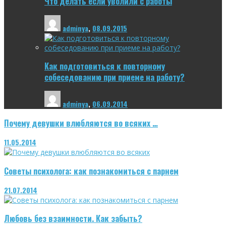
Что делать если уволили с работы
adminya
,
08.09.2015
Как подготовиться к повторному
собеседованию при приеме на работу?
adminya
,
06.09.2014
Почему девушки влюбляются во всяких …
11.05.2014
Советы психолога: как познакомиться с парнем
21.07.2014
Любовь без взаимности. Как забыть?